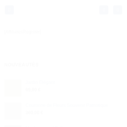
Passer
au
contenu
[AffiliatesRegister]
NOUVEAUTÉS
Jardin Élégant
69,00
€
Couronne de Fleurs Souvenir Patriotique
360,00
€