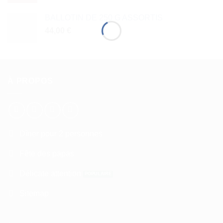
BALLOTIN DE 250 G ASSORTIS
44,00
€
À PROPOS
Dîner pour 2 personnes
Fête des papas
Délicate attention
Sitemap