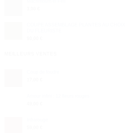
Machmoum el Fell
3,00
€
COUPE ASSEMBLAGE PLANTES AU CHOIX
DU FLEURISTE
90,00
€
MEILLEURS VENTES
Coup de foudre
17,00
€
Amour infini : 12 fleurs rouges
49,00
€
Infrarouge
59,00
€