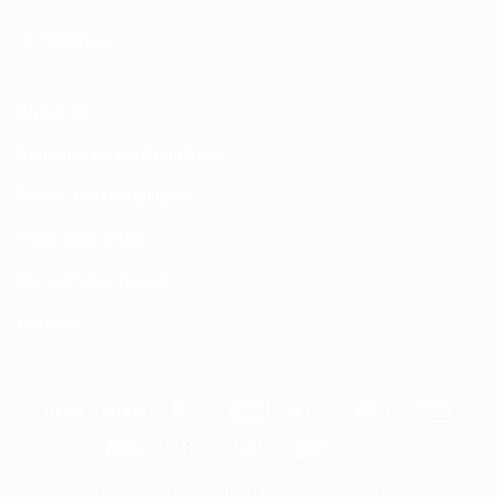
Sitemap
About Us
Politique de confidentialité
Terms and Conditions
Track your order
Qui sommes nous?
Contact
Visa
Stripe
MasterCard
American
Apple
Credit
Credi
Express
Pay
Card
Card
Fattura
Google
IDeal
JCB
Wirecard
2
Pay
ABOUT US
POLITIQUE DE CONFIDENTIALITÉ