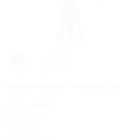
Délicate attention : Roses et Lys
Le
Le
59,00
49,00
€
€
prix
prix
06 roses rouges
initial
actuel
était :
est :
03 lys blancs
59,00 €.
49,00 €.
verdure decorative