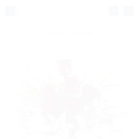
Passer
au
contenu
Accueil
/
Bouquets