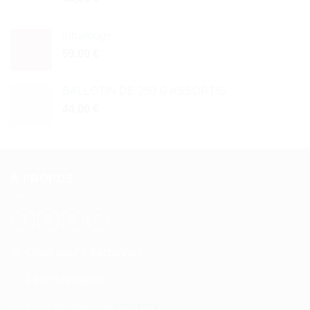
Infrarouge
59,00
€
BALLOTIN DE 250 G ASSORTIS
44,00
€
À PROPOS
Dîner pour 2 personnes
Fête des papas
Délicate attention