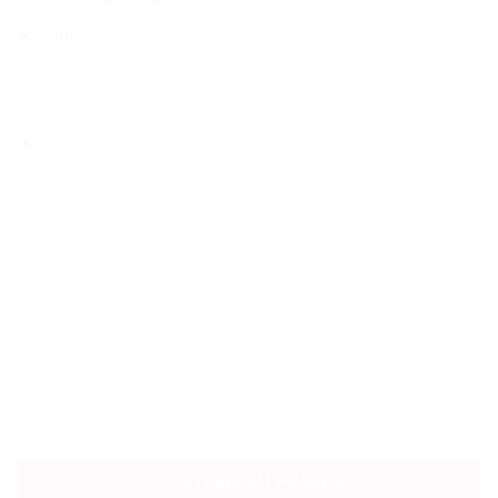
sans vase
quantité de Délicate attention : Roses et Lys
AJOUTER AU PANIER