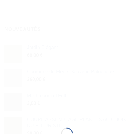
NOUVEAUTÉS
Jardin Élégant
69,00
€
Couronne de Fleurs Souvenir Patriotique
360,00
€
Machmoum el Fell
3,00
€
COUPE ASSEMBLAGE PLANTES AU CHOIX
DU FLEURISTE
90,00
€