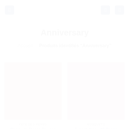
Passer
au
contenu
Anniversary
Accueil
/
Produits identifiés “Anniversary”
FETE DES MERES
BOUQUETS