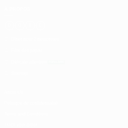
À PROPOS
Dîner pour 2 personnes
Fête des papas
Délicate attention
Sitemap
About Us
Politique de confidentialité
Terms and Conditions
Track your order