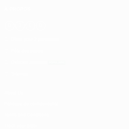
À PROPOS
Dîner pour 2 personnes
Fête des papas
Délicate attention
Sitemap
About Us
Politique de confidentialité
Terms and Conditions
Track your order