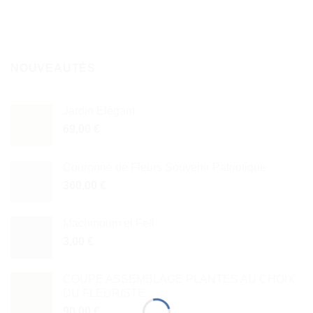
NOUVEAUTÉS
Jardin Élégant
69,00
€
Couronne de Fleurs Souvenir Patriotique
360,00
€
Machmoum el Fell
3,00
€
COUPE ASSEMBLAGE PLANTES AU CHOIX
DU FLEURISTE
90,00
€