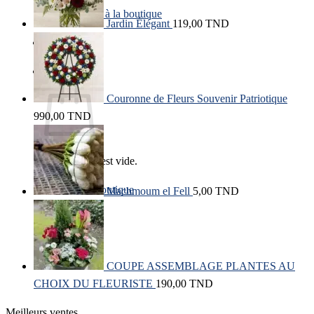
Retour à la boutique
Jardin Élégant
119,00
TND
Panier
Couronne de Fleurs Souvenir Patriotique
990,00
TND
Votre panier est vide.
Retour à la boutique
Machmoum el Fell
5,00
TND
COUPE ASSEMBLAGE PLANTES AU
CHOIX DU FLEURISTE
190,00
TND
Meilleurs ventes