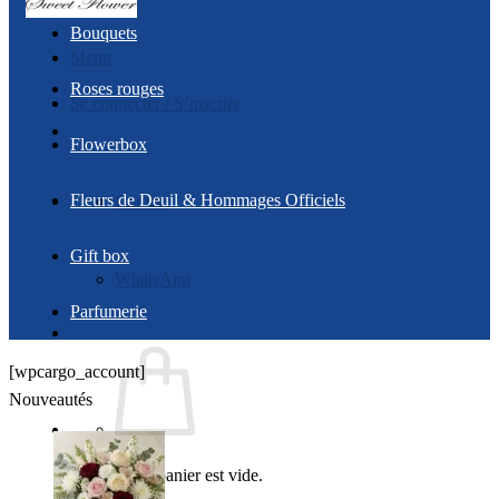
Bouquets
Menu
Roses rouges
Se connecter / S’inscrire
Flowerbox
Fleurs de Deuil & Hommages Officiels
Contact
Gift box
WhatsApp
Parfumerie
[wpcargo_account]
Nouveautés
Votre panier est vide.