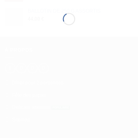
BALLOTIN DE 250 G ASSORTIS
44,00
€
À PROPOS
Dîner pour 2 personnes
Fête des papas
Délicate attention
Sitemap