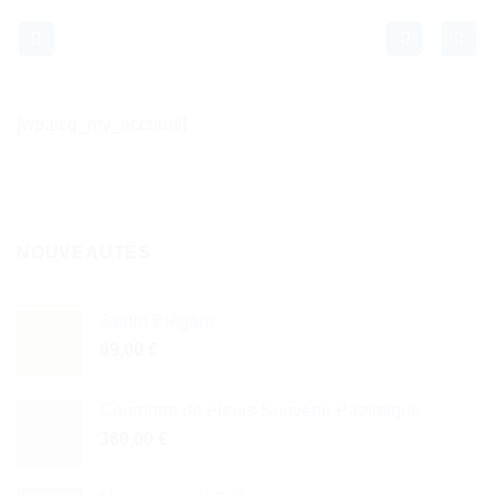
Passer
au
contenu
[wpaicg_my_account]
NOUVEAUTÉS
Jardin Élégant
69,00
€
Couronne de Fleurs Souvenir Patriotique
360,00
€