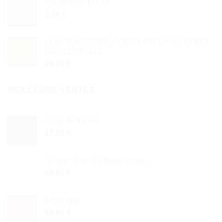
Machmoum el Fell
3,00
€
COUPE ASSEMBLAGE PLANTES AU CHOIX
DU FLEURISTE
90,00
€
MEILLEURS VENTES
Coup de foudre
17,00
€
Amour infini : 12 fleurs rouges
49,00
€
Infrarouge
59,00
€