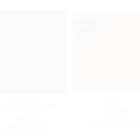
Saint valentin
FLOWER BASKET
FLOWERBOX
r 50 Roses Rouges Fraîches –
Ritournelle
Livraison Rapide
80,00
TND
490,00
TND
AJOUTER AU PANIER
AJOUTER AU PANIER