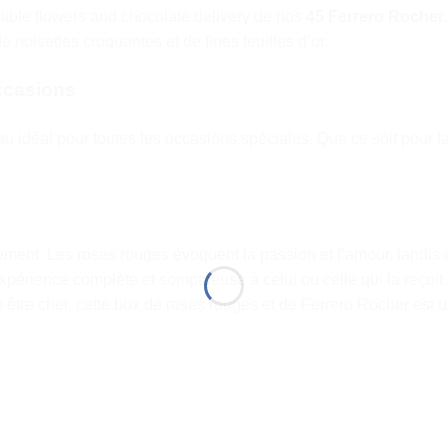
stible flowers and chocolate delivery de nos
45 Ferrero Rocher
 noisettes croquantes et de fines feuilles d’or.
ccasions
u idéal pour toutes les occasions spéciales. Que ce soit pour la
ement. Les roses rouges évoquent la passion et l’amour, tandis
une expérience complète et somptueuse à celui ou celle qui la reçoi
 être cher, cette box de roses rouges et de Ferrero Rocher est un