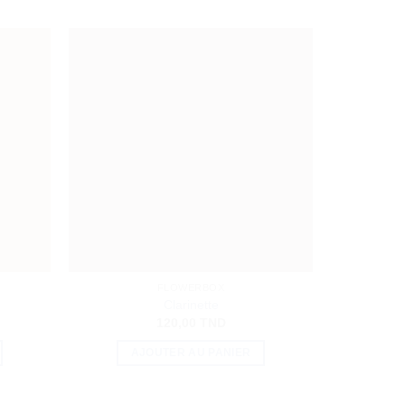
FLOWERBOX
Clarinette
Romance
120,00
TND
AJOUTER AU PANIER
A