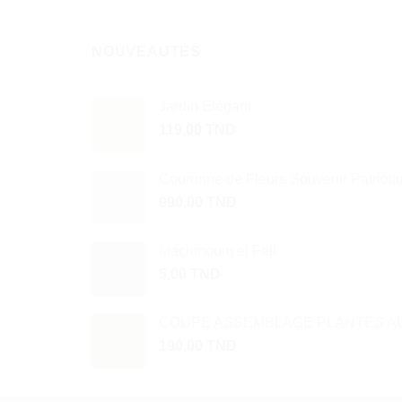
NOUVEAUTÉS
Jardin Élégant
119,00
TND
Couronne de Fleurs Souvenir Patrioti
990,00
TND
Machmoum el Fell
5,00
TND
COUPE ASSEMBLAGE PLANTES AU
190,00
TND