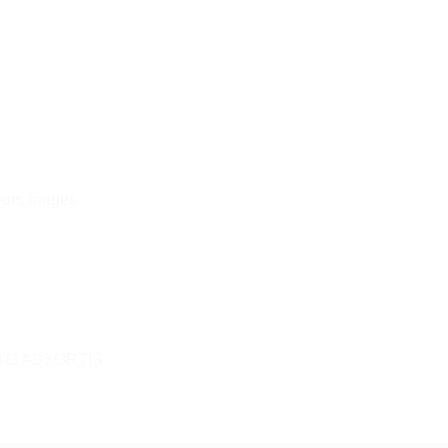
leurs rouges
0 G ASSORTIS