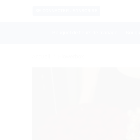
Passer
SE CONNECTER / S’INSCRIRE
au
contenu
Bouquet de fleurs de mariage
Bouqu
Accueil
/
Flowerbox