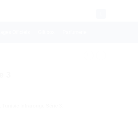
CONTACT
WHATSAPP
ges Officiels
Gift box
Parfumerie
e 3
Tunisie Infrarouge Série 3: