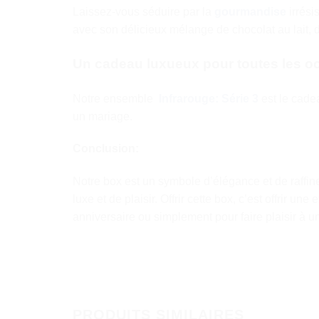
Laissez-vous séduire par la
gourmandise
irrési
avec son délicieux mélange de chocolat au lait, de
Un cadeau luxueux pour toutes les o
Notre ensemble
Infrarouge: Série 3
est le cadea
un mariage.
Conclusion:
Notre box est un symbole d’élégance et de raffin
luxe et de plaisir. Offrir cette box, c’est offrir 
anniversaire ou simplement pour faire plaisir à un
PRODUITS SIMILAIRES