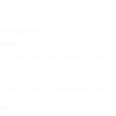
nfrarouge: Série 3
 Rocher:
er
est un coffret cadeau luxueux et romantique qui combine la 
n symbole d’élégance et de beauté intemporelle. Leurs pétales 
ue.
ocher