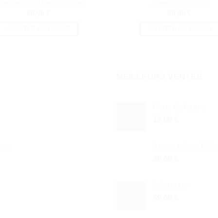
tée des Couchers de Soleil
Jetée de la Médina
60,00
€
60,00
€
AJOUTER AU PANIER
AJOUTER AU PANIER
MEILLEURS VENTES
Coup de foudre
17,00
€
que
Amour infini : 12 f
49,00
€
Infrarouge
59,00
€