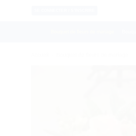
Passer
SE CONNECTER / S’INSCRIRE
au
contenu
Bouquet de fleurs de mariage
Bouqu
Accueil
/
Bouquet de fleurs de mariage