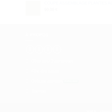
COUPE ASSEMBLAGE PLANTES AU
90,00
€
À PROPOS
Dîner pour 2 personnes
Fête des papas
Délicate attention
Sitemap
Visa
S