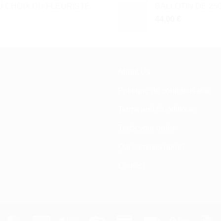
 CHOIX DU FLEURISTE
BALLOTIN DE 25
44,00
€
About Us
Politique de confidentialité
Terms and Conditions
Track your order
Qui sommes nous?
Contact
tripe
MasterCard
American
Apple
Credit
Credit
Fattura
Google
I