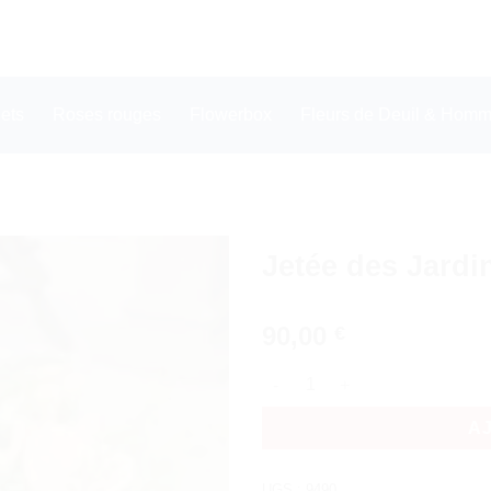
ets
Roses rouges
Flowerbox
Fleurs de Deuil & Homma
Jetée des Jardi
90,00
€
quantité de Jetée des Jardins 
A
UGS :
9490