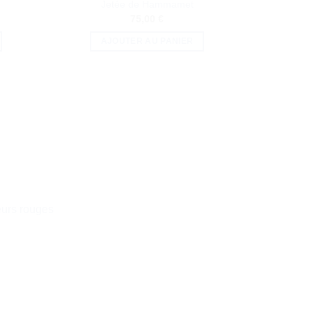
Jetée de Hammamet
75,00
€
AJOUTER AU PANIER
A
leurs rouges