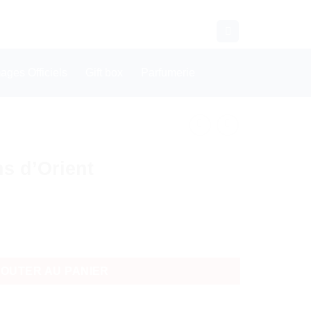
CONTACT
WHATSAPP
ges Officiels
Gift box
Parfumerie
ns d’Orient
d'Orient
JOUTER AU PANIER