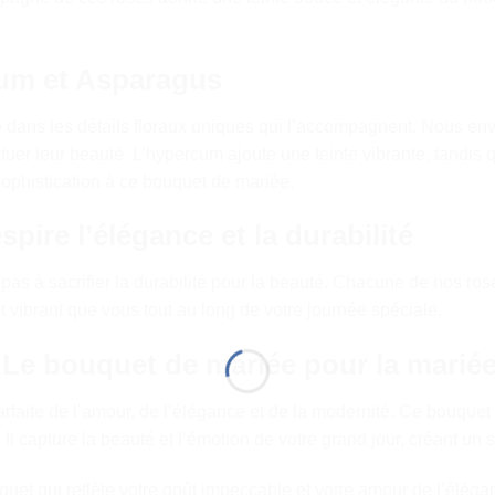
cum et Asparagus
side dans les détails floraux uniques qui l’accompagnent. Nous
uer leur beauté. L’hypercum ajoute une teinte vibrante, tandis 
ophistication à ce bouquet de mariée.
pire l’élégance et la durabilité
 pas à sacrifier la durabilité pour la beauté. Chacune de nos r
t vibrant que vous tout au long de votre journée spéciale.
– Le bouquet de mariée pour la mari
parfaite de l’amour, de l’élégance et de la modernité. Ce bouquet
l capture la beauté et l’émotion de votre grand jour, créant un 
ouquet qui reflète votre goût impeccable et votre amour de l’él