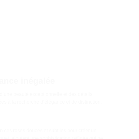
gance inégalée
d’une beauté exceptionnelle et des détails
es à la recherche d’élégance et de distinction.
n ces roses douces et subtiles pour créer un
quet
, ajoutant une sophistication raffinée qui ne