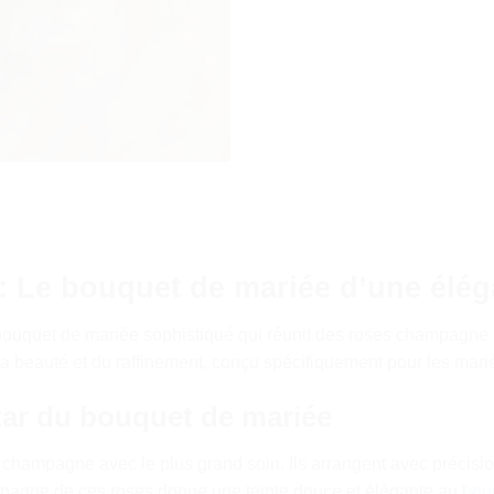
t: Le bouquet de mariée d’une élé
 bouquet de mariée sophistiqué qui réunit des roses champagne 
 la beauté et du raffinement, conçu spécifiquement pour les marié
ar du bouquet de mariée
 champagne avec le plus grand soin. Ils arrangent avec précisio
mpagne de ces roses donne une teinte douce et élégante au
bou