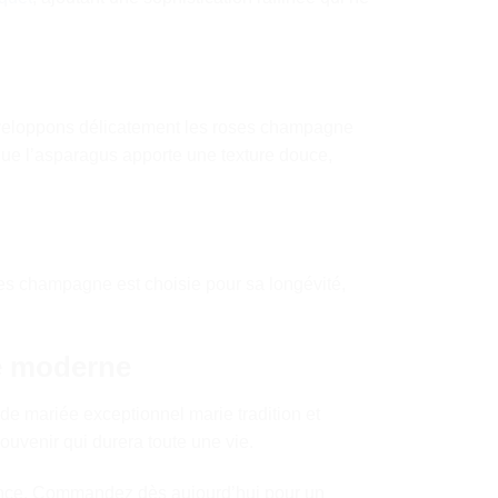
 enveloppons délicatement les roses champagne
que l’asparagus apporte une texture douce,
oses champagne est choisie pour sa longévité,
ée moderne
 de mariée exceptionnel marie tradition et
souvenir qui durera toute une vie.
égance. Commandez dès aujourd’hui pour un