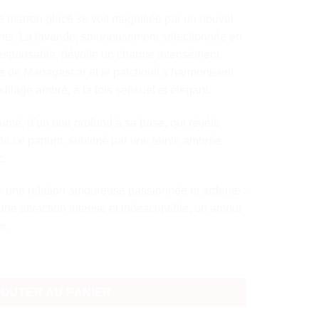
 marron glacé se voit magnifiée par un nouvel
nts. La lavande, soigneusement sélectionnée en
sponsable, dévoile un charme intensément
lle de Madagascar et le patchouli s’harmonisent
illage ambré, à la fois sensuel et élégant.
fumé, d’un noir profond à sa base, qui révèle
on de ce parfum, sublimé par une teinte ambrée
c.
e une relation amoureuse passionnée et ardente :
e attraction intense et indescriptible, un amour
e.
ith You Absolutely Eau de Parfum 100ml
JOUTER AU PANIER