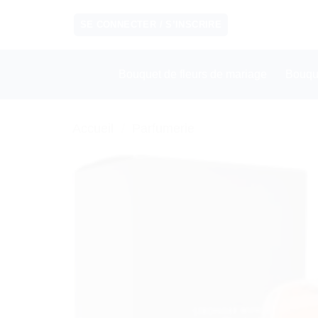
Passer
SE CONNECTER / S’INSCRIRE
au
contenu
Bouquet de fleurs de mariage
Bouqu
Accueil
/
Parfumerie