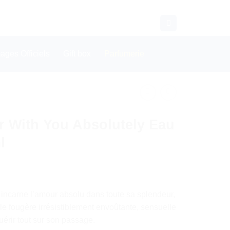
CONTACT
WHATSAPP
ges Officiels
Gift box
Parfumerie
r With You Absolutely Eau
l
 incarne l’amour absolu dans toute sa splendeur,
e fougère irrésistiblement envoûtante, sensuelle
uérir tout sur son passage.