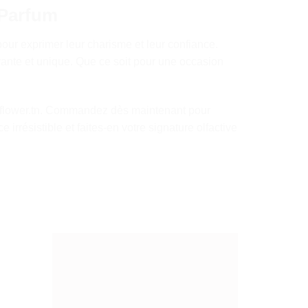
 Parfum
our exprimer leur charisme et leur confiance.
vante et unique. Que ce soit pour une occasion
etflower.tn. Commandez dès maintenant pour
 irrésistible et faites-en votre signature olfactive