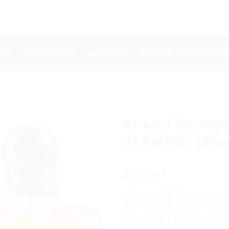
ets
Roses rouges
Flowerbox
Fleurs de Deuil & Homma
Armani Stronge
de Parfum 100m
170,00
€
Stronger With You Absolutely
une fragrance ambrée oriental
et addictive, capable de conq