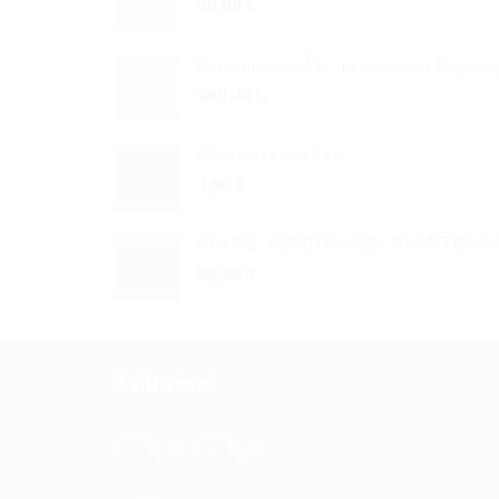
69,00
€
Couronne de Fleurs Souvenir Patrioti
360,00
€
Machmoum el Fell
3,00
€
COUPE ASSEMBLAGE PLANTES AU
90,00
€
À PROPOS