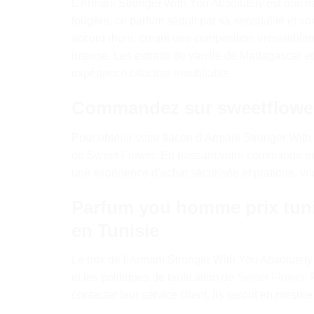
L’Armani Stronger With You Absolutely est une fr
fougère, ce parfum séduit par sa sensualité et so
accord rhum, créant une composition irrésistibl
intense. Les extraits de vanille de Madagascar et
expérience olfactive inoubliable.
Commandez sur sweetflower.
Pour obtenir votre flacon d’Armani Stronger With Y
de Sweet Flower. En passant votre commande en li
une expérience d’achat sécurisée et pratique, vou
Parfum you homme prix tuni
en Tunisie
Le prix de l’Armani Stronger With You Absolutely
et les politiques de tarification de
Sweet Flower
.
contacter leur service client. Ils seront en mesure