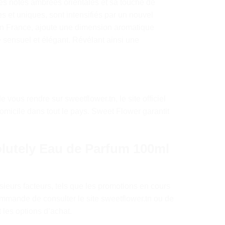
ses notes ambrées orientales et sa touche de
s et uniques, sont intensifiés par un nouvel
 en France, ajoute une dimension aromatique
e sensuel et élégant. Révélant ainsi une
vous rendre sur sweetflower.tn, le site officiel
omicile dans tout le pays. Sweet Flower garantit
lutely Eau de Parfum 100ml
ieurs facteurs, tels que les promotions en cours
commande de consulter le site sweetflower.tn ou de
t les options d’achat.