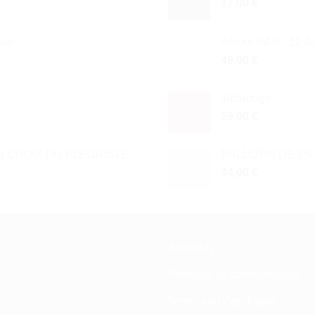
17,00
€
que
Amour infini : 12 f
49,00
€
Infrarouge
59,00
€
 CHOIX DU FLEURISTE
BALLOTIN DE 25
44,00
€
About Us
Politique de confidentialité
Terms and Conditions