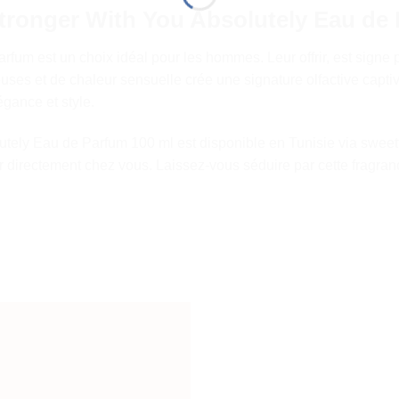
Stronger With You Absolutely Eau de
fum est un choix idéal pour les hommes. Leur offrir, est signe p
ses et de chaleur sensuelle crée une signature olfactive capti
gance et style.
lutely Eau de Parfum 100 ml est disponible en Tunisie via swe
er directement chez vous. Laissez-vous séduire par cette fragrance