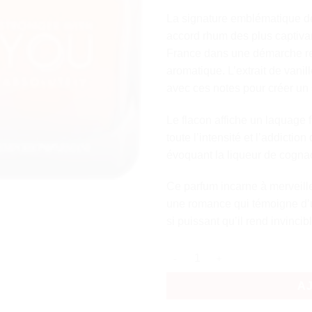
La signature emblématique de
accord rhum des plus captiva
France dans une démarche re
aromatique. L’extrait de vani
avec ces notes pour créer un s
Le flacon affiche un laquage 
toute l’intensité et l’addicti
évoquant la liqueur de cogna
Ce parfum incarne à merveill
une romance qui témoigne d’un
si puissant qu’il rend invincibl
quantité de Armani Stronger W
A