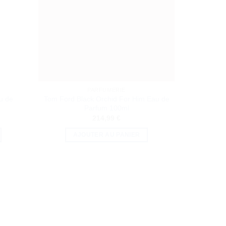
PARFUMERIE
u de
Tom Ford Black Orchid For Him Eau de
Narciso R
Parfum 100ml
214,99
€
AJOUTER AU PANIER
A