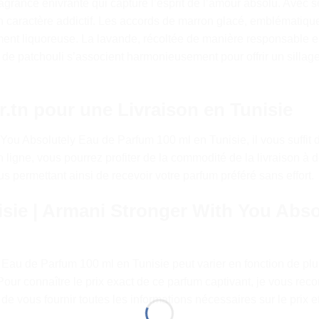
agrance enivrante qui capture l’esprit de l’amour absolu. Avec 
n caractère addictif. Les accords de marron glacé, emblématique
ement liquoreuse. La lavande, récoltée de manière responsable
 de patchouli s’associent harmonieusement pour offrir un sillag
tn pour une Livraison en Tunisie
ou Absolutely Eau de Parfum 100 ml en Tunisie, il vous suffit de 
gne, vous pourrez profiter de la commodité de la livraison à d
s permettant ainsi de recevoir votre parfum préféré sans effort.
sie | Armani Stronger With You Abso
 Eau de Parfum 100 ml en Tunisie peut varier en fonction de plus
 Pour connaître le prix exact de ce parfum captivant, je vous re
 de vous fournir toutes les informations nécessaires sur le prix e