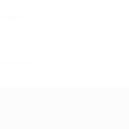
leurs rouges
0 G ASSORTIS