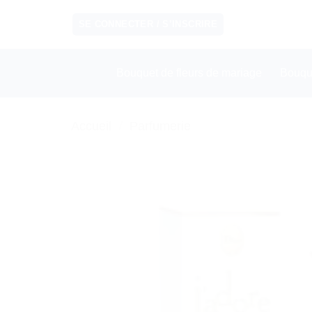
Passer
SE CONNECTER / S’INSCRIRE
au
contenu
Bouquet de fleurs de mariage
Bouqu
Accueil
/
Parfumerie