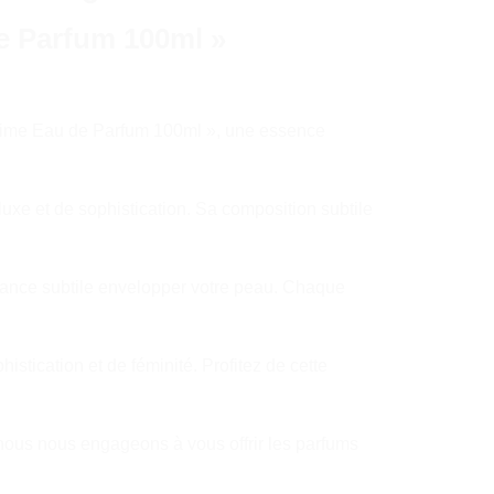
de Parfum 100ml »
issime Eau de Parfum 100ml », une essence
xe et de sophistication. Sa composition subtile
grance subtile envelopper votre peau. Chaque
ication et de féminité. Profitez de cette
 nous nous engageons à vous offrir les parfums