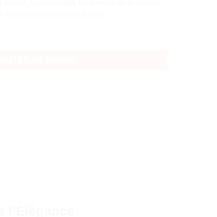
t sienne, la réinventait, lui donnait de la lumière.
féminité puissante et affirmée.
issime Eau de Parfum 100ml
JOUTER AU PANIER
e l’Élégance