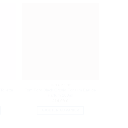
PARFUMERIE
oilette
Tom Ford Black Orchid For Him Eau de
Lancôme L
Parfum 100ml
214,99
€
AJOUTER AU PANIER
A