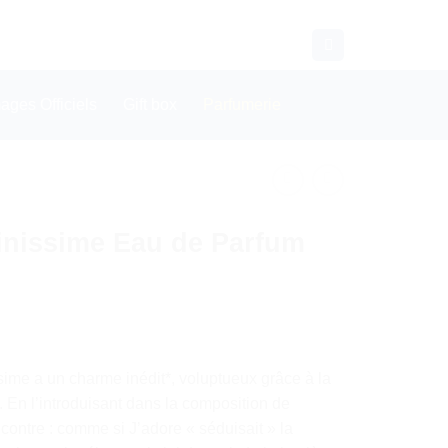
CONTACT
WHATSAPP
ges Officiels
Gift box
Parfumerie
finissime Eau de Parfum
sime a un charme inédit*, voluptueux grâce à la
 En l’introduisant dans la composition de
ncontre : comme si J’adore « séduisait » la