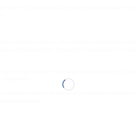
um 100ml » va bien au-delà d’un simple flacon de parfum. Il est
eux.
ime Eau de Parfum 100ml », vous optez pour l’excellence et l’
n service de livraison fiable. Chaque flacon est préparé avec soi
e parfum et laissez-vous envoûter par sa fragrance divine. Lai
 intemporelle.
Eau de Parfum 100ml » et découvrez la magie de la fragrance. Fa
m que nous livrons.