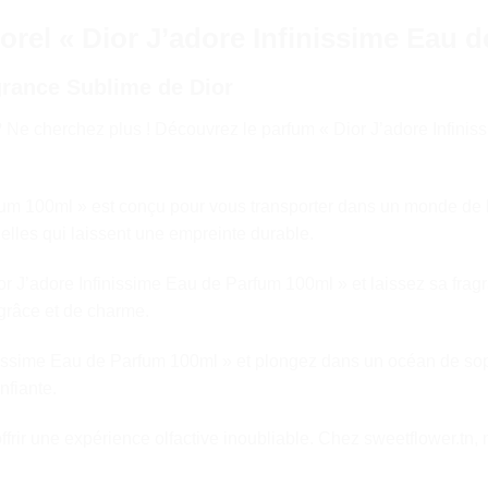
rel « Dior J’adore Infinissime Eau 
grance Sublime de Dior
l ? Ne cherchez plus ! Découvrez le parfum « Dior J’adore Infin
fum 100ml » est conçu pour vous transporter dans un monde de lu
elles qui laissent une empreinte durable.
ior J’adore Infinissime Eau de Parfum 100ml » et laissez sa fra
 grâce et de charme.
sime Eau de Parfum 100ml » et plongez dans un océan de sophist
nfiante.
rir une expérience olfactive inoubliable. Chez sweetflower.tn,