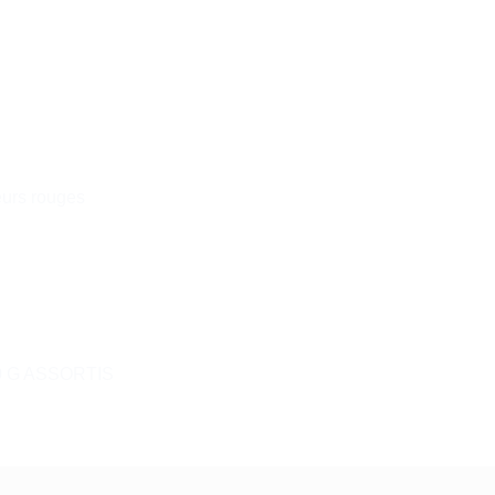
leurs rouges
0 G ASSORTIS