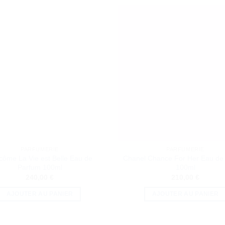
PARFUMERIE
PARFUMERIE
côme La Vie est Belle Eau de
Chanel Chance For Her Eau de T
Parfum 100ml
100ml
240,00
€
210,00
€
AJOUTER AU PANIER
AJOUTER AU PANIER