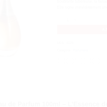
troublante tubéreuse, la faisai
Elle signe immédiatement une 
quantité de Dior J'adore Infin
A
UGS :
8124
Catégorie :
Parfumerie
Eau de Parfum 100ml – L’Essence d