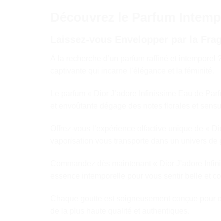
Découvrez le Parfum Intempo
Laissez-vous Envelopper par la Fra
À la recherche d’un parfum raffiné et intempore
captivante qui incarne l’élégance et la féminité.
Le parfum « Dior J’adore Infinissime Eau de Par
et envoûtante dégage des notes florales et sensu
Offrez-vous l’expérience olfactive unique de « D
vaporisation vous transporte dans un univers de
Commandez dès maintenant « Dior J’adore Infinis
essence intemporelle pour vous sentir belle et co
Chaque goutte est soigneusement conçue pour off
de la plus haute qualité et authentiques.