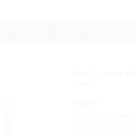
ets
Roses rouges
Flowerbox
Fleurs de Deuil & Homma
Dior J’adore In
100ml
230,00
€
J’adore eau de parfum infinis
tubéreuse du pays de Grasse.
J’adore, j’ai orchestré une re