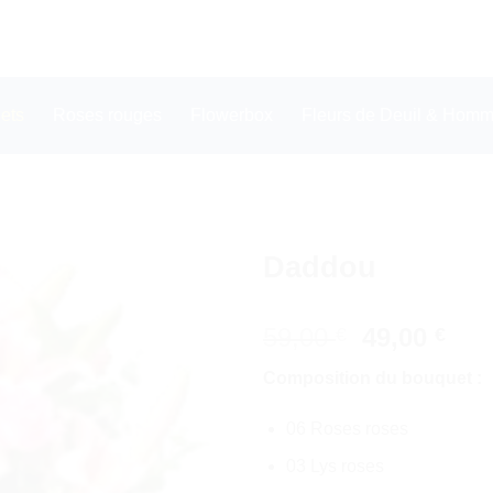
ets
Roses rouges
Flowerbox
Fleurs de Deuil & Homma
Daddou
Le
Le
59,00
49,00
€
€
prix
pri
Composition du bouquet :
initial
act
était :
est 
06 Roses roses
59,00 €.
49,0
03 Lys roses