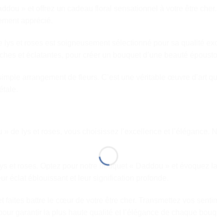
ddou » et offrez un cadeau floral sensationnel à votre être cher. 
tement apprécié.
lys et roses est soigneusement sélectionné pour sa qualité ex
raîches et éclatantes, pour créer un bouquet d’une beauté épousto
mple arrangement de fleurs. C’est une véritable œuvre d’art qui
étale.
 de lys et roses, vous choisissez l’excellence et l’élégance. N
lys et roses. Optez pour notre bouquet « Daddou » et évoquez la
ur éclat éblouissant et leur signification profonde.
t faites battre le cœur de votre être cher. Transmettez vos senti
pour garantir la plus haute qualité et l’élégance de chaque bouq