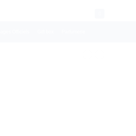
CONTACT
WHATSAPP
ges Officiels
Gift box
Parfumerie
x
uel
:
0 €.