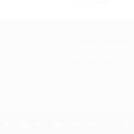
44,00
€
About Us
Politique de confidentialité
Terms and Conditions
Track your order
Qui sommes nous?
Contact
tripe
MasterCard
American
Apple
Credit
Credit
Fattura
Google
I
Express
Pay
Card
Card
Pay