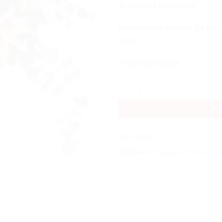
Verdure décorative
Nous livrons certains lys fra
vous.
* Vase non inclus
quantité de Daddou
A
UGS :
4151
Catégories :
Bouquets
,
Fete des me