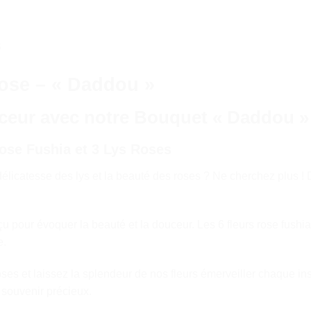
S
Rose – « Daddou »
uceur avec notre Bouquet « Daddou »
ose Fushia et 3 Lys Roses
délicatesse des lys et la beauté des roses ? Ne cherchez plus 
pour évoquer la beauté et la douceur. Les 6 fleurs rose fushia 
e.
ses et laissez la splendeur de nos fleurs émerveiller chaque ins
 souvenir précieux.