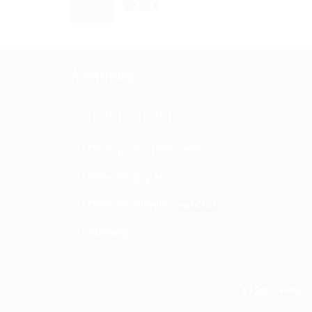
90,00
€
À PROPOS
Dîner pour 2 personnes
Fête des papas
Délicate attention
Sitemap
Visa
S