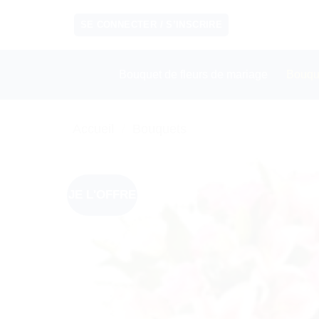
Passer
SE CONNECTER / S’INSCRIRE
au
contenu
Bouquet de fleurs de mariage
Bouqu
Accueil
/
Bouquets
JE L'OFFRE