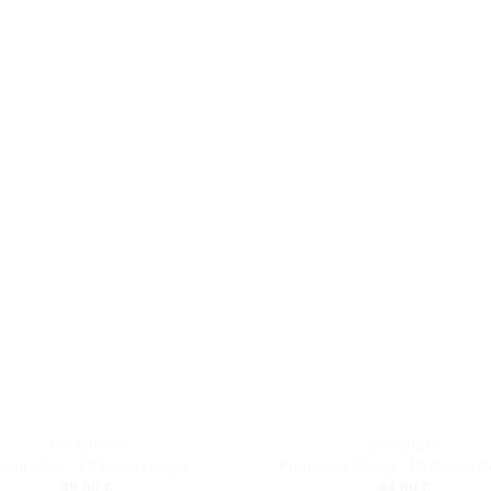
BOUQUETS
BOUQUETS
our infini : 12 fleurs rouges
Promesse Rouge :10 Roses R
49,00
€
44,00
€