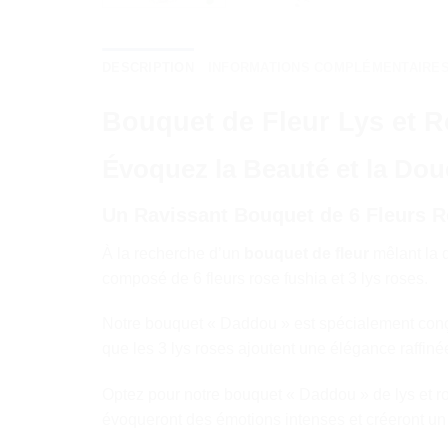
DESCRIPTION
INFORMATIONS COMPLÉMENTAIRE
Bouquet de Fleur Lys et 
Évoquez la Beauté et la Do
Un Ravissant Bouquet de 6 Fleurs R
À la recherche d’un
bouquet de fleur
mêlant la 
composé de 6 fleurs rose fushia et 3 lys roses.
Notre bouquet « Daddou » est spécialement conçu 
que les 3 lys roses ajoutent une élégance raffiné
Optez pour notre bouquet « Daddou » de lys et ro
évoqueront des émotions intenses et créeront un