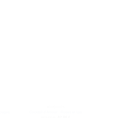
BOUQUETS
ouges
Cocktail d’Amour : Roses et Lys
Le
Le
102,00
€
82,00
€