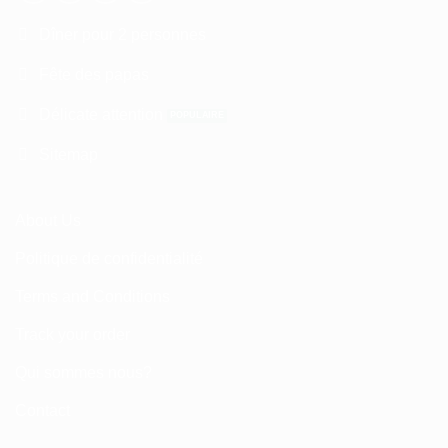
Dîner pour 2 personnes
Fête des papas
Délicate attention
Sitemap
About Us
Politique de confidentialité
Terms and Conditions
Track your order
Qui sommes nous?
Contact