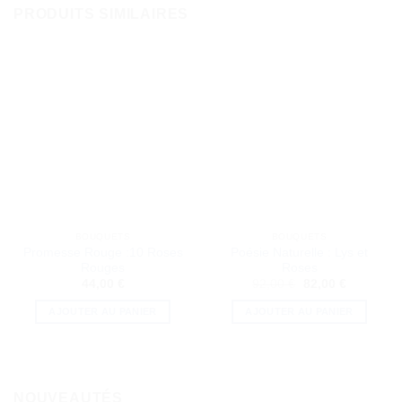
PRODUITS SIMILAIRES
BOUQUETS
BOUQUETS
Promesse Rouge :10 Roses
Poésie Naturelle : Lys et
Rouges
Roses
Le
Le
44,00
€
92,00
€
82,00
€
prix
prix
initial
actuel
AJOUTER AU PANIER
AJOUTER AU PANIER
était :
est :
92,00 €.
82,00 €.
NOUVEAUTÉS