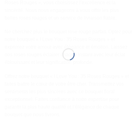
Roses Rouges », vous choisissez l’excellence et la
sincérité. Nous nous engageons à vous offrir les plus
belles roses rouges et un service de livraison fiable.
Ne cherchez plus le bouquet rose rouge parfait. Optez pour
notre bouquet « I Love You : 35 Roses Rouges » et
exprimez votre amour avec élégance et émotion. Laissez
nos roses rouges éclairer chaque instant avec leur éclat
éblouissant et leur signification profonde.
Offrez notre bouquet « I Love You : 35 Roses Rouges » et
faites battre le cœur de votre être cher. Transmettez vos
sentiments les plus sincères avec ce bouquet floral
exceptionnel. Faites confiance à notre expertise pour
garantir la plus haute qualité et l’élégance de chaque
bouquet que nous livrons.