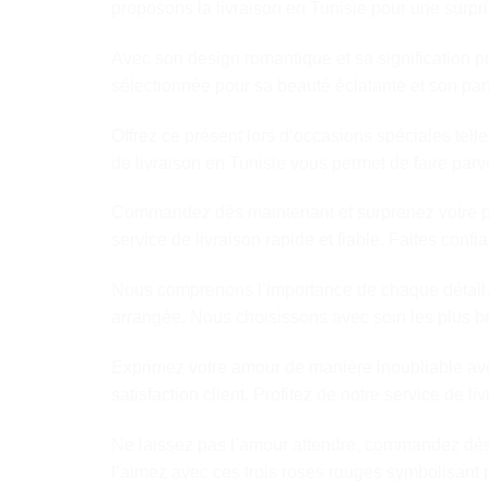
proposons la livraison en Tunisie pour une surpr
Avec son design romantique et sa signification 
sélectionnée pour sa beauté éclatante et son pa
Offrez ce présent lors d’occasions spéciales tell
de livraison en Tunisie vous permet de faire pa
Commandez dès maintenant et surprenez votre par
service de livraison rapide et fiable. Faites confi
Nous comprenons l’importance de chaque détail, c
arrangée. Nous choisissons avec soin les plus be
Exprimez votre amour de manière inoubliable ave
satisfaction client. Profitez de notre service de 
Ne laissez pas l’amour attendre, commandez dès m
l’aimez avec ces trois roses rouges symbolisant 