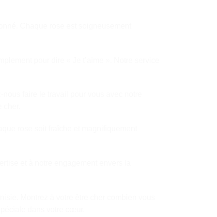
ssionné. Chaque rose est soigneusement
implement pour dire « Je t’aime ». Notre service
ous faire le travail pour vous avec notre
e cher.
aque rose soit fraîche et magnifiquement
ertise et à notre engagement envers la
nisie. Montrez à votre être cher combien vous
spéciale dans votre cœur.