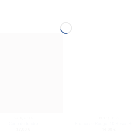
BOUQUETS
BOUQUETS
Coup de foudre
Promesse Rouge :10 Roses R
17,00
€
44,00
€