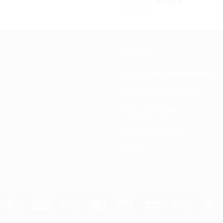
44,00
€
About Us
Politique de confidentialité
Terms and Conditions
Track your order
Qui sommes nous?
Contact
tripe
MasterCard
American
Apple
Credit
Credit
Fattura
Google
I
Express
Pay
Card
Card
Pay