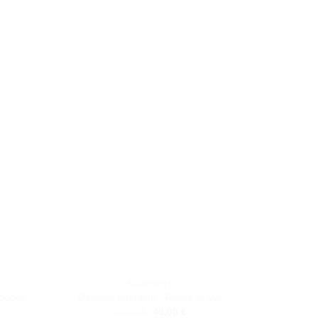
BOUQUETS
ouges
Délicate attention : Roses et Lys
Le
Le
59,00
€
49,00
€