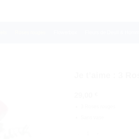
ets
Roses rouges
Flowerbox
Fleurs de Deuil & Homma
Je t’aime : 3 R
29,00
€
3 Roses rouges
Sans vase
quantité de Je t'aime : 3 Ros