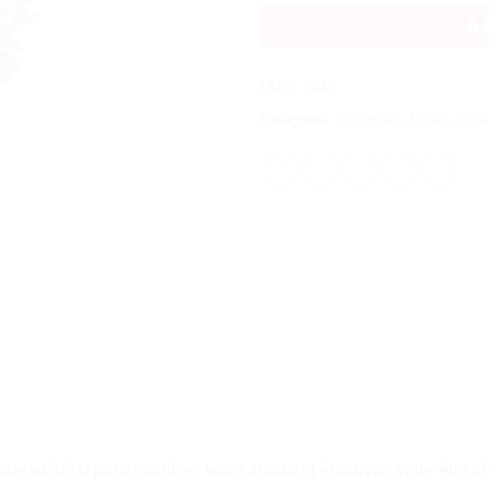
A
UGS :
6316
Catégories :
Bouquets
,
Roses roug
deau idéal pour exprimer votre amour et émouvoir votre être che