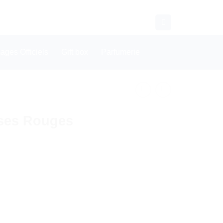
CONTACT
WHATSAPP
ges Officiels
Gift box
Parfumerie
oses Rouges
es Rouges