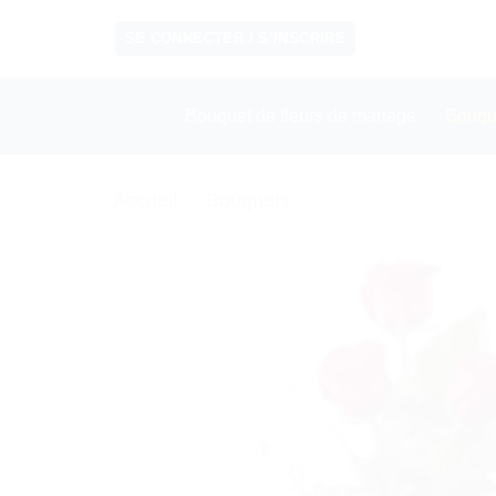
Passer
SE CONNECTER / S’INSCRIRE
au
contenu
Bouquet de fleurs de mariage
Bouqu
Accueil
/
Bouquets