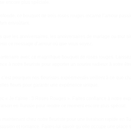
ise encore plus spéciale.
profonde, ce bouquet de trois roses rouges incarne l’amour pa
rfum envoûtant.
es que les anniversaires, les anniversaires de mariage ou tout s
rvenir ce message d’amour où que vous soyez.
tenaire avec ce magnifique bouquet de roses rouges. Laissez-n
ance à notre fleuriste pour apporter un sourire radieux à votre êtr
’est pourquoi nos fleuristes expérimentés veillent à ce que ch
lles fleurs pour garantir une expérience unique.
c « Je t’aime : 3 Roses Rouges ». Faites confiance à notre exp
livraison en Tunisie pour rendre ce moment encore plus spécial.
aintenant chez notre fleuriste pour une livraison rapide en Tu
passion et romance. Faites-lui savoir qu’elle occupe une place 