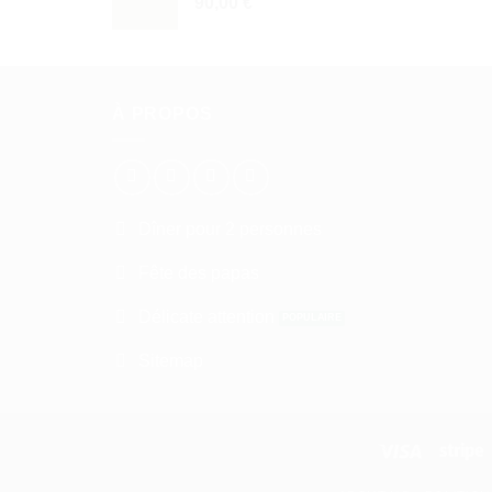
90,00
€
À PROPOS
Dîner pour 2 personnes
Fête des papas
Délicate attention
Sitemap
Visa
S