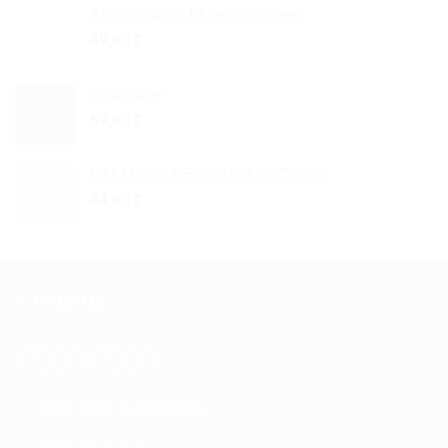
Amour infini : 12 fleurs rouges
49,00
€
Infrarouge
59,00
€
BALLOTIN DE 250 G ASSORTIS
44,00
€
À PROPOS
Dîner pour 2 personnes
Fête des papas