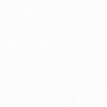
Délicate attention
Sitemap
About Us
Politique de confidentialité
Terms and Conditions
Track your order
Qui sommes nous?
Contact
Visa
Stripe
MasterCard
American
Apple
Credit
Credi
Express
Pay
Card
Card
Fattura
Google
IDeal
JCB
Wirecard