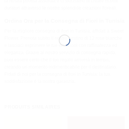
la nostra priorità assoluta e ci sforziamo di creare ricordi
duraturi attraverso le nostre splendide creazioni floreali.
Ordina Ora per la Consegna di Fiori in Tunisia
Per la migliore consegna di fiori in Tunisia, affidati a Sweet
Flower. Prenota subito il nostro cestino di 12 rose bianche
e lasciaci esprimere le tue emozioni con raffinatezza ed
eleganza. Grazie al nostro servizio di consegna rapida,
puoi essere certo che il tuo regalo arriverà in tempo,
creando un momento indimenticabile per il destinatario.
Fidati di noi per la consegna di fiori in Tunisia: la tua
soddisfazione è la nostra garanzia.
PRODUITS SIMILAIRES