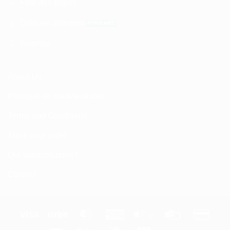
Fête des papas
Délicate attention
Sitemap
About Us
Politique de confidentialité
Terms and Conditions
Track your order
Qui sommes nous?
Contact
Visa
Stripe
MasterCard
American
Apple
Credit
Credi
Express
Pay
Card
Card