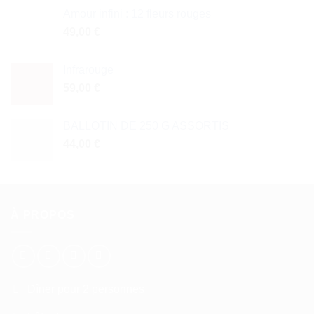
Amour infini : 12 fleurs rouges
49,00
€
Infrarouge
59,00
€
BALLOTIN DE 250 G ASSORTIS
44,00
€
À PROPOS
Dîner pour 2 personnes