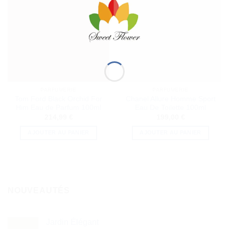
PARFUMERIE
PARFUMERIE
Tom Ford Black Orchid For
Chanel Allure Homme Sport
Him Eau de Parfum 100ml
Eau De Toilette 100ml
214,99
€
199,00
€
AJOUTER AU PANIER
AJOUTER AU PANIER
NOUVEAUTÉS
Jardin Élégant