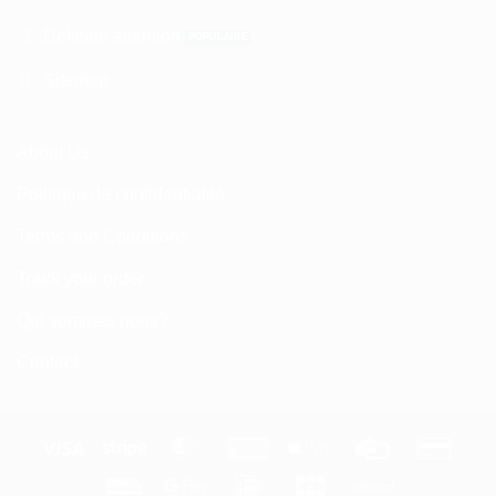
Délicate attention
Sitemap
About Us
Politique de confidentialité
Terms and Conditions
Track your order
Qui sommes nous?
Contact
Visa
Stripe
MasterCard
American
Apple
Credit
Credi
Express
Pay
Card
Card
Fattura
Google
IDeal
JCB
Wirecard