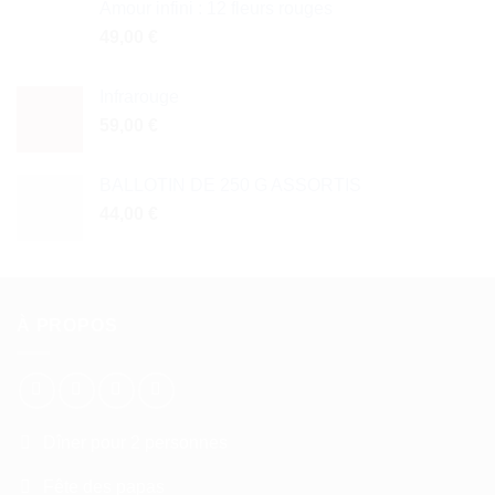
Amour infini : 12 fleurs rouges
49,00
€
Infrarouge
59,00
€
BALLOTIN DE 250 G ASSORTIS
44,00
€
À PROPOS
Dîner pour 2 personnes
Fête des papas