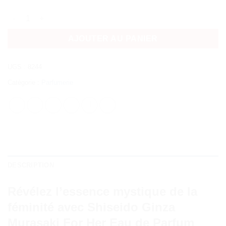
quantité de Shiseido Ginza Murasaki For Her Eau de Parfum 90
AJOUTER AU PANIER
UGS :
8244
Catégorie :
Parfumerie
DESCRIPTION
Révélez l’essence mystique de la
féminité avec Shiseido Ginza
Murasaki For Her Eau de Parfum