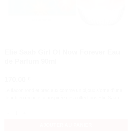
Elie Saab Girl Of Now Forever Eau
de Parfum 90ml
170,00
€
Le flacon rond et précieux comme un bijoux s’orne d’une
fleur bleu émail et or inspirée des collections Elie Saab.
quantité de Elie Saab Girl Of Now Forever Eau de Parfum 90ml
AJOUTER AU PANIER