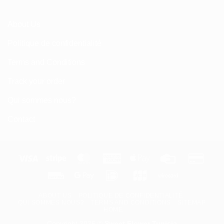
About Us
Politique de confidentialité
Terms and Conditions
Track your order
Qui sommes nous?
Contact
Visa
Stripe
MasterCard
American
Apple
Credit
Credi
Express
Pay
Card
Card
Fattura
Google
IDeal
JCB
Wirecard
2
Pay
ABOUT US
POLITIQUE DE CONFIDENTIALITÉ
QUI SOMMES NOUS?
TERMS AND CONDITIONS
SITEMAP
HOME
Copyright 2026 ©
Sweet Flower Tunisia