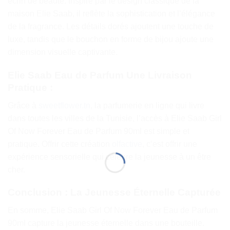
écrin de beauté. Inspiré par le design classique de la
maison Elie Saab, il reflète la sophistication et l’élégance
de la fragrance. Les détails dorés ajoutent une touche de
luxe, tandis que le bouchon en forme de bijou ajoute une
dimension visuelle captivante.
Elie Saab Eau de Parfum Une Livraison
Pratique :
Grâce à
sweetflower.tn
, la parfumerie en ligne qui livre
dans toutes les villes de la Tunisie, l’accès à Elie Saab Girl
Of Now Forever Eau de Parfum 90ml est simple et
pratique. Offrir cette création
olfactive
, c’est offrir une
expérience sensorielle qui célèbre la jeunesse à un être
cher.
Conclusion : La Jeunesse Éternelle Capturée
En somme, Elie Saab Girl Of Now Forever Eau de Parfum
90ml capture la jeunesse éternelle dans une bouteille.