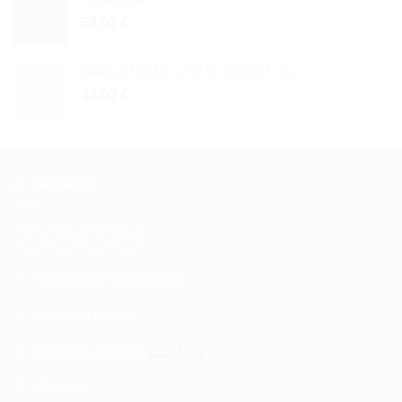
59,00
€
BALLOTIN DE 250 G ASSORTIS
44,00
€
À PROPOS
Dîner pour 2 personnes
Fête des papas
Délicate attention
Sitemap