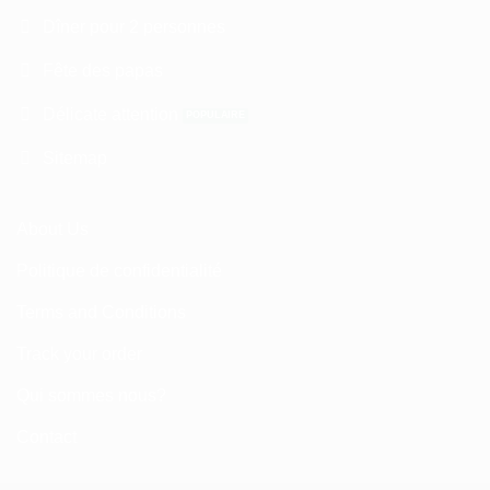
Dîner pour 2 personnes
Fête des papas
Délicate attention
Sitemap
About Us
Politique de confidentialité
Terms and Conditions
Track your order
Qui sommes nous?
Contact