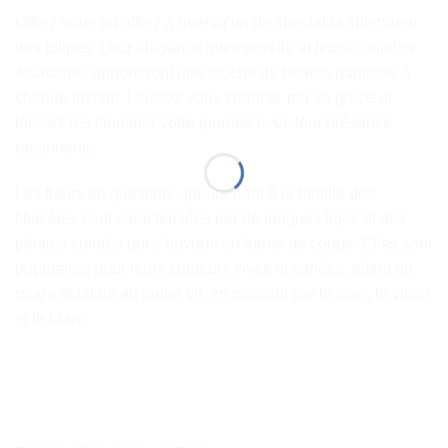
Offrez-vous ou offrez à quelqu’un de spécial la splendeur
des tulipes. Leur élégance intemporelle et leurs couleurs
éclatantes apporteront une touche de beauté naturelle à
chaque instant. Laissez-vous charmer par sa grâce et
laissez-les illuminer votre journée avec leur présence
rayonnante.
Les fleurs en question, appartenant à la famille des
liliacées, sont caractérisées par de longues tiges et des
pétales colorés qui s’ouvrent en forme de coupe. Elles sont
populaires pour leurs couleurs vives et variées, allant du
rouge éclatant au jaune vif, en passant par le rose, le violet
et le blanc.