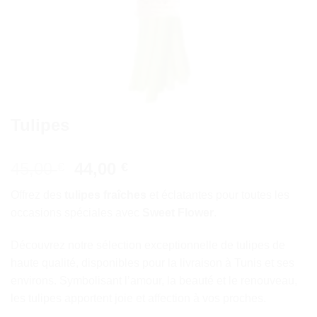
Tulipes
Le
Le
45,00
44,00
€
€
prix
prix
Offrez des
tulipes fraîches
et éclatantes pour toutes les
initial
actuel
occasions spéciales avec
Sweet Flower
.
était :
est :
45,00 €.
44,00 €.
Découvrez notre sélection exceptionnelle de tulipes de
haute qualité, disponibles pour la livraison à Tunis et ses
environs. Symbolisant l’amour, la beauté et le renouveau,
les tulipes apportent joie et affection à vos proches.