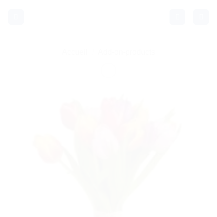
Passer
au
contenu
Accueil
/
Add-on-products