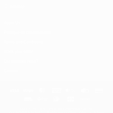
Sitemap
About Us
Politique de confidentialité
Terms and Conditions
Track your order
Qui sommes nous?
Contact
Visa
Stripe
MasterCard
American
Apple
Credit
Credi
Express
Pay
Card
Card
Fattura
Google
IDeal
JCB
Wirecard
2
Pay
ABOUT US
POLITIQUE DE CONFIDENTIALITÉ
QUI SOMMES NOUS?
TERMS AND CONDITIONS
SITEMAP