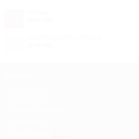
Infrarouge
89,00
TND
BALLOTIN DE 250 G ASSORTIS
65,00
TND
À PROPOS
Dîner pour 2 personnes
Fête des papas
Délicate attention