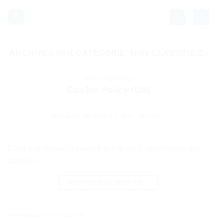
Passer
au
contenu
ARCHIVES PAR CATÉGORIE:
NON CLASSIFIÉ(E)
NON CLASSIFIÉ(E)
Cookie Policy (US)
PUBLIÉ LE
DÉCEMBRE 5, 2017
PAR
ISSAM
Comment choisir la couleur des fleurs ? signification des
couleurs …
CONTINUER LA LECTURE
→
Posté dans
Non classifié(e)