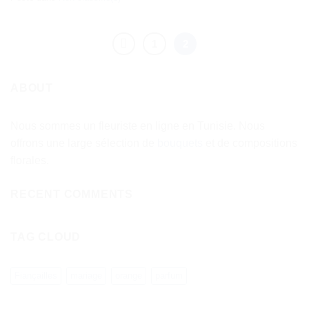
1
2
ABOUT
Nous sommes un fleuriste en ligne en Tunisie. Nous
offrons une large sélection de
bouquets
et de compositions
florales.
RECENT COMMENTS
TAG CLOUD
Fiançailles
mariage
orange
parfum