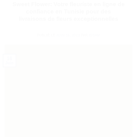
Sweet Flower: Votre fleuriste en ligne de
confiance en Tunisie pour des
livraisons de fleurs exceptionnelles
PUBLIÉ LE
JUIN 16, 2023
PAR
ISSAM
16
Juin