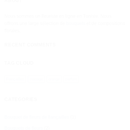
ABOUT
Nous sommes un fleuriste en ligne en Tunisie. Nous
offrons une large sélection de
bouquets
et de compositions
florales.
RECENT COMMENTS
TAG CLOUD
Fiançailles
mariage
orange
parfum
CATEGORIES
Bouquet de fleurs de fiançailles
(1)
Bouquets de fleurs
(2)