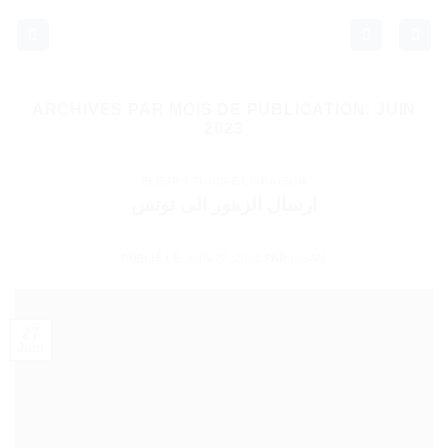
Passer
au
contenu
ARCHIVES PAR MOIS DE PUBLICATION:
JUIN
2023
FLEURS TUNISIE LIVRAISON
ارسال الزهور الى تونس
PUBLIÉ LE
JUIN 27, 2023
PAR
ISSAM
27
Juin