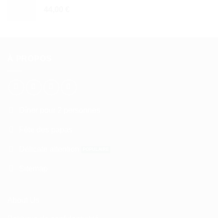
44,00
€
À PROPOS
Dîner pour 2 personnes
Fête des papas
Délicate attention
Sitemap
About Us