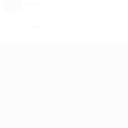
59,00
€
BALLOTIN DE 250 G ASSORTIS
44,00
€
À PROPOS
Dîner pour 2 personnes
Fête des papas
Délicate attention
Sitemap