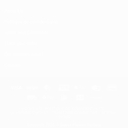
About Us
Politique de confidentialité
Terms and Conditions
Track your order
Qui sommes nous?
Contact
Visa
Stripe
MasterCard
American
Apple
Credit
Credi
Express
Pay
Card
Card
Fattura
Google
IDeal
JCB
Wirecard
2
Pay
ABOUT US
POLITIQUE DE CONFIDENTIALITÉ
QUI SOMMES NOUS?
TERMS AND CONDITIONS
SITEMAP
HOME
Copyright 2026 ©
Sweet Flower Tunisia