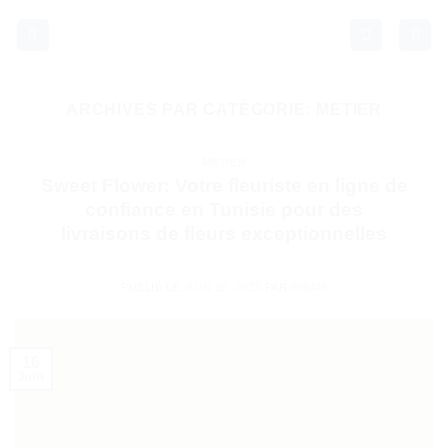
Passer
au
contenu
ARCHIVES PAR CATÉGORIE:
METIER
METIER
Sweet Flower: Votre fleuriste en ligne de
confiance en Tunisie pour des
livraisons de fleurs exceptionnelles
PUBLIÉ LE
JUIN 16, 2023
PAR
ISSAM
16
Juin