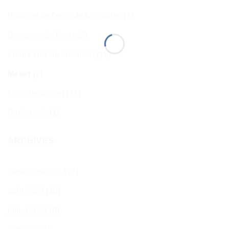
Bouquet de fleurs de fiançailles
(1)
Bouquets de fleurs
(2)
Fleurs Tunisie Livraison
(18)
Metier
(2)
Non classifié(e)
(11)
Parfumerie
(1)
ARCHIVES
septembre 2023
(2)
août 2023
(10)
juillet 2023
(6)