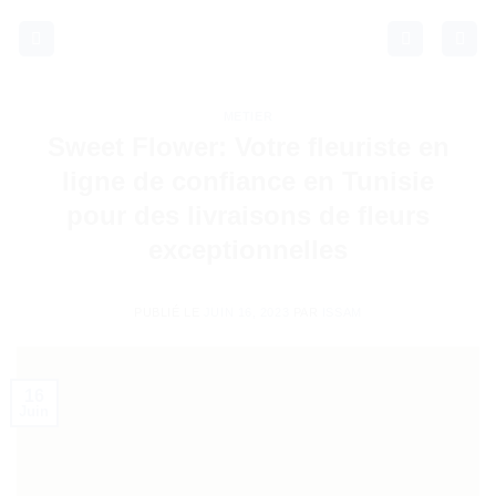
Passer
au
contenu
METIER
Sweet Flower: Votre fleuriste en
ligne de confiance en Tunisie
pour des livraisons de fleurs
exceptionnelles
PUBLIÉ LE
JUIN 16, 2023
PAR
ISSAM
16
Juin