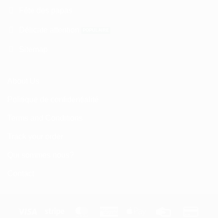
Fête des papas
Délicate attention
Sitemap
About Us
Politique de confidentialité
Terms and Conditions
Track your order
Qui sommes nous?
Contact
Visa
Stripe
MasterCard
American
Apple
Credit
Credi