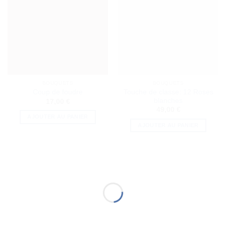
BOUQUETS
BOUQUETS
Touche de classe: 12 Roses
Coup de foudre
blanches
17,00
€
49,00
€
AJOUTER AU PANIER
AJOUTER AU PANIER