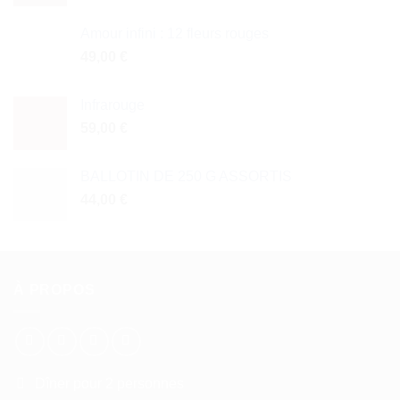
Amour infini : 12 fleurs rouges
49,00
€
Infrarouge
59,00
€
BALLOTIN DE 250 G ASSORTIS
44,00
€
À PROPOS
Dîner pour 2 personnes