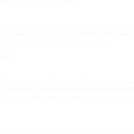
laisseront une impression durable.
re équipe chaleureuse et professionnelle est là pour vous guider 
haque occasion. Nous prenons le temps de comprendre vos besoin
x qui reflètent votre vision et votre style personnel.
rer
s idéales pour vous aider à exprimer vos émotions. De magnifiqu
ur un anniversaire, des gerberas colorés pour une fête, des pivo
. Notre collection diversifiée vous offre un éventail de choix po
le avec nos arrangements floraux exceptionnels. Du bouquet de