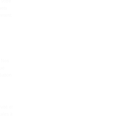
 votre
uets
ement.
. Nos
que
éation
vité et
rales à