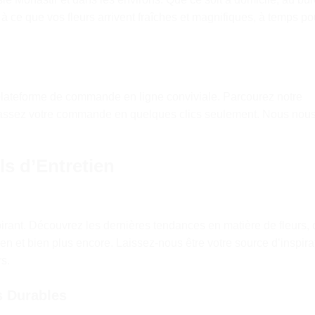
à ce que vos fleurs arrivent fraîches et magnifiques, à temps po
 plateforme de commande en ligne conviviale. Parcourez notre
t passez votre commande en quelques clics seulement. Nous nou
ls d’Entretien
pirant. Découvrez les dernières tendances en matière de fleurs,
ien et bien plus encore. Laissez-nous être votre source d’inspira
s.
s Durables