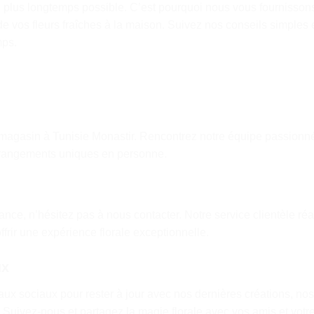
e plus longtemps possible. C’est pourquoi nous vous fournisson
de vos fleurs fraîches à la maison. Suivez nos conseils simples 
mps.
e magasin à Tunisie Monastir. Rencontrez notre équipe passionn
’arrangements uniques en personne.
ce, n’hésitez pas à nous contacter. Notre service clientèle réac
frir une expérience florale exceptionnelle.
ux
ux sociaux pour rester à jour avec nos dernières créations, nos
. Suivez-nous et partagez la magie florale avec vos amis et votr