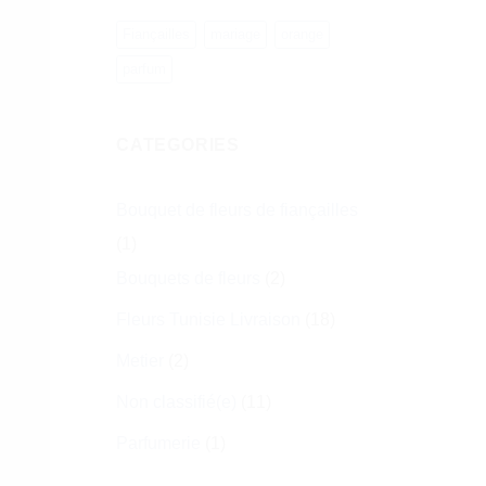
Fiançailles
mariage
orange
parfum
CATEGORIES
Bouquet de fleurs de fiançailles
(1)
Bouquets de fleurs
(2)
Fleurs Tunisie Livraison
(18)
Metier
(2)
Non classifié(e)
(11)
Parfumerie
(1)