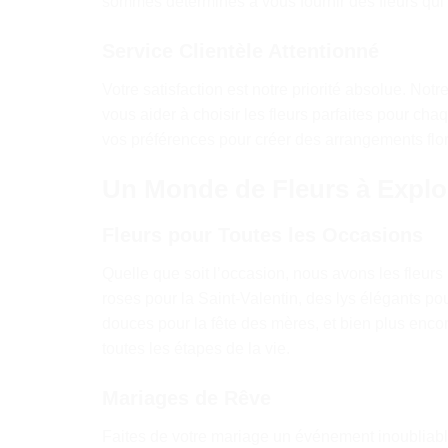
sommes déterminés à vous fournir des fleurs qui 
Service Clientèle Attentionné
Votre satisfaction est notre priorité absolue. Not
vous aider à choisir les fleurs parfaites pour c
vos préférences pour créer des arrangements florau
Un Monde de Fleurs à Explo
Fleurs pour Toutes les Occasions
Quelle que soit l’occasion, nous avons les fleur
roses pour la Saint-Valentin, des lys élégants po
douces pour la fête des mères, et bien plus encore
toutes les étapes de la vie.
Mariages de Rêve
Faites de votre mariage un événement inoubliab