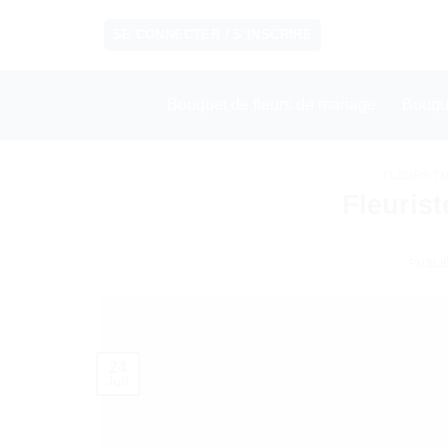
Passer
SE CONNECTER / S’INSCRIRE
au
contenu
Bouquet de fleurs de mariage
Bouqu
FLEURS TU
Fleurist
PUBLI
24
Juil