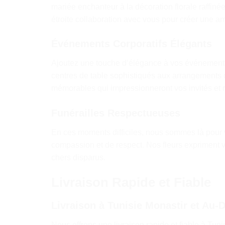
mariée enchanteur à la décoration florale raffiné
étroite collaboration avec vous pour créer une a
Événements Corporatifs Élégants
Ajoutez une touche d’élégance à vos événements 
centres de table sophistiqués aux arrangements 
mémorables qui impressionneront vos invités et 
Funérailles Respectueuses
En ces moments difficiles, nous sommes là pour 
compassion et de respect. Nos fleurs expriment 
chers disparus.
Livraison Rapide et Fiable
Livraison à Tunisie Monastir et Au-
Nous offrons une livraison rapide et fiable à Tun