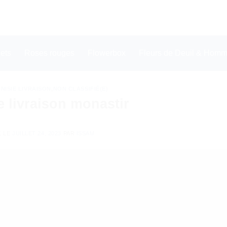
ets
Roses rouges
Flowerbox
Fleurs de Deuil & Homma
NISIE LIVRAISON
,
NON CLASSIFIÉ(E)
e livraison monastir
É LE
JUILLET 24, 2023
PAR
ISSAM