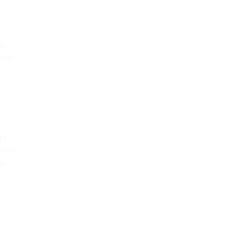
et
s et
es
ines
ur