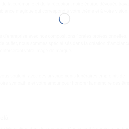
e de la cérémonie et de la réception, notre équipe dévouée trava
mbiance magique qui correspond à votre thème et à votre vision.
d’entreprise avec nos compositions florales professionnelles.
de buffet, nous sommes spécialisés dans la création d’ambianc
renforceront votre image de marque.
vous soutenir avec des arrangements funéraires empreints de
votre sympathie et votre amour pour honorer la mémoire des êtr
Delà
isie Monastir et dans les environs. Que ce soit à domicile, au bu