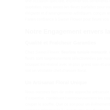
une occasion spéciale, exprimer vos sentiments 
quotidien, nous avons les fleurs parfaites pour v
élégants et d’arrangements artistiques, conçus 
Faites confiance à Sweet Flower pour fleurir vos
Notre Engagement envers la
Qualité et Fraîcheur Garanties
Chez Sweet Flower,
fleuriste tunisie monastir
,
fleurs sont soigneusement sélectionnées par nos
bouquet est réalisé avec le plus grand soin et un
soit un véritable chef-d’œuvre floral.
Un Artisanat Floral Unique
Nous sommes fiers de notre approche artisanale d
d’expertise, combinant harmonieusement les coule
couper le souffle. Que ce soit pour un événemen