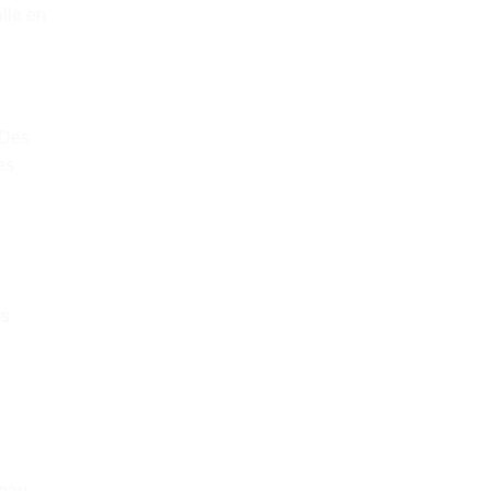
ille en
 Des
es
es
reau