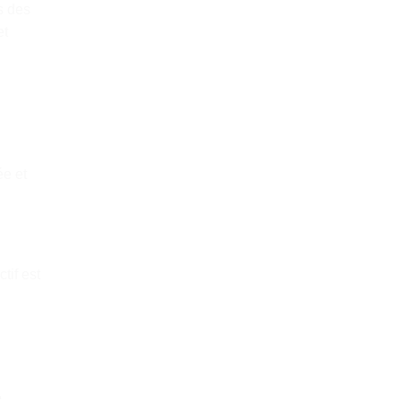
s des
et
ée et
tif est
e