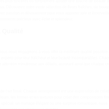
les plus sincères ou simplement ajouter une touche de beauté à
ous. Découvrez notre vaste sélection de fleurs fraîches, de bouq
avec passion et dévouement pour vous apporter joie et émerveill
 moments précieux avec éclat et splendeur.
 Qualité
 nous nous engageons à vous offrir la meilleure qualité possible
 experts pour leur fraîcheur et leur beauté incomparables. Cha
e attention minutieuse aux détails, assurant ainsi que chaque cr
e l’art floral. Chaque arrangement est une expression de créati
urs, les formes et les textures pour créer des compositions flo
t spécial, un mariage élégant ou une surprise romantique, nous