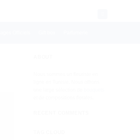
CONTACT
WHATSAPP
ges Officiels
Gift box
Parfumerie
ABOUT
Nous sommes un fleuriste en
ligne en Tunisie. Nous offrons
une large sélection de
bouquets
et de compositions florales.
RECENT COMMENTS
TAG CLOUD