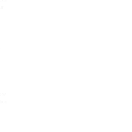
ur
s
 des
tion